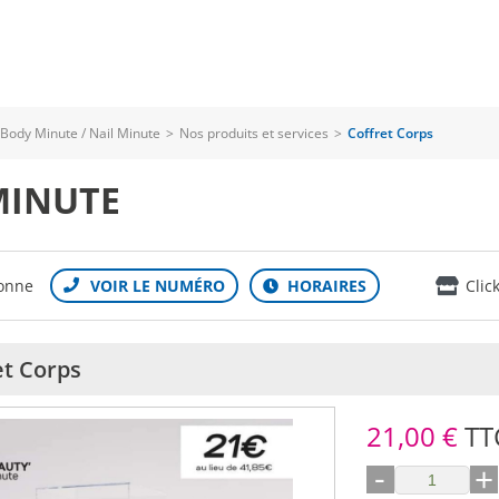
Body Minute / Nail Minute
>
Nos produits et services
>
Coffret Corps
MINUTE
Yonne
Clic
et Corps
21,00 €
TT
-
+