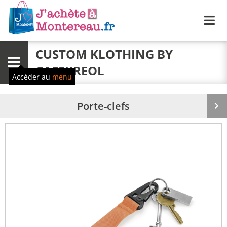
Me
CUSTOM KLOTHING BY
Menu
CASEKREOL
Accéder au
menu
Porte-clefs
Pr
su