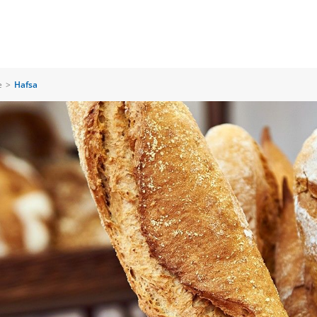
e
>
Hafsa