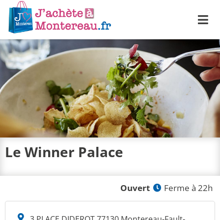
Me
Le Winner Palace
Ouvert
Ferme à 22h
3 PLACE DIDEROT 77130 Montereau-Fault-