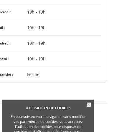
10h - 19h
credi :
10h - 19h
di :
10h - 19h
dredi :
10h - 19h
edi :
Fermé
manche :
UTILISATION DE COOKIES
En poursuivant votre navigation sans modifier
vos paramètres de cookies, vous acceptez
l'utilisation des cookies pour disposer de
services et d'offres adaptés à vos centres