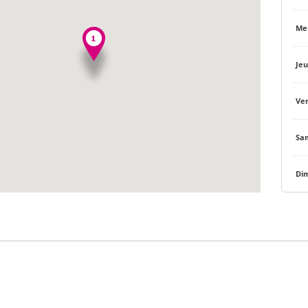
Mer
Jeu
Ven
Sam
Di