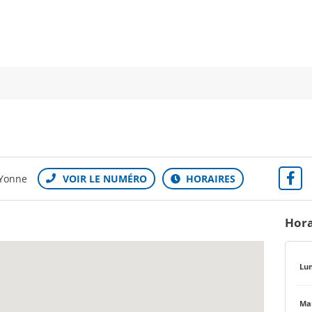
-Yonne
Hora
Lun
Mar