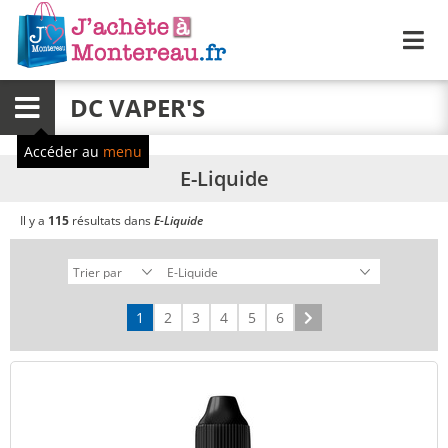
Me
DC VAPER'S
Menu
Accéder au
menu
E-Liquide
Il y a
115
résultats dans
E-Liquide
1
2
3
4
5
6
Suivant